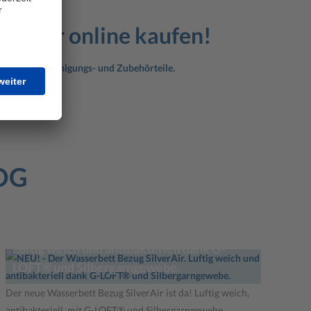
behör online kaufen!
egeartikel, Reinigungs- und Zubehörteile.
LOG
NEU! - Der Wasserbett Bezug SilverAir.
Luftig weich und antibakteriell dank G-
LOFT® und Silbergarngewebe.
Der neue Wasserbett Bezug SilverAir ist da! Luftig weich,
antibakteriell, mit G-LOFT® und Silbergarngewebe.