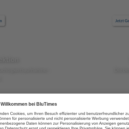
n
Jetzt G
ektion
uchtigkeitsaufnahme -
Die be
!