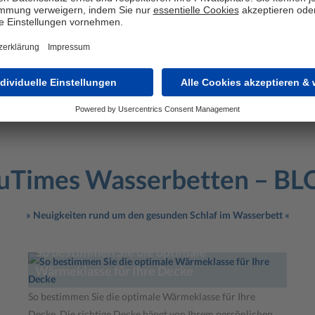
Wasserbett Zu
Konditionierer, hochwertige Pfl
www.blutimes-shop.at
uTimes Wasserbetten – B
» Neuigkeiten rund um den gesunden Schlaf im Wasserbett «
So bestimmen Sie die optimale
Wärmeklasse für Ihre Decke
So bestimmen Sie die optimale Wärmeklasse für Ihre
Decke. Die richtige Decke hängt von Ihrem persönlichen