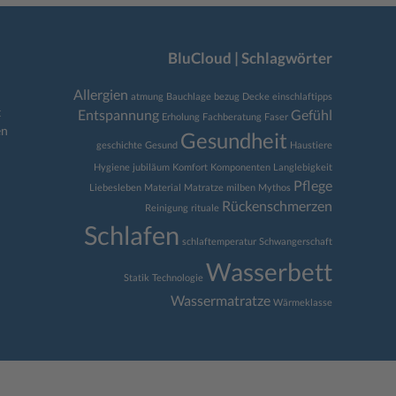
BluCloud | Schlagwörter
Allergien
atmung
Bauchlage
bezug
Decke
einschlaftipps
t
Entspannung
Gefühl
Erholung
Fachberatung
Faser
en
Gesundheit
geschichte
Gesund
Haustiere
Hygiene
jubiläum
Komfort
Komponenten
Langlebigkeit
Pflege
Liebesleben
Material
Matratze
milben
Mythos
Rückenschmerzen
Reinigung
rituale
Schlafen
schlaftemperatur
Schwangerschaft
Wasserbett
Statik
Technologie
Wassermatratze
Wärmeklasse