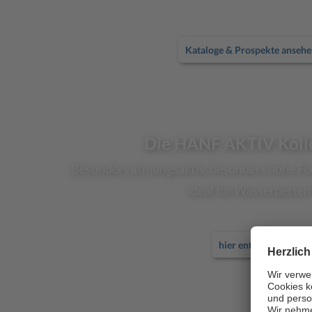
Kataloge & Prospekte ansehe
Die HANF AKTIV Koll
Besonders atmungsaktiv, besonders hohe Fe
ideal für Wasserbetten
hier entdecken