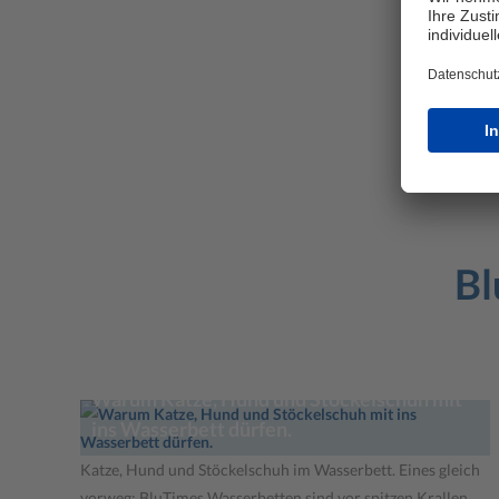
Bl
Warum Katze, Hund und Stöckelschuh mit
ins Wasserbett dürfen.
Katze, Hund und Stöckelschuh im Wasserbett. Eines gleich
vorweg: BluTimes Wasserbetten sind vor spitzen Krallen