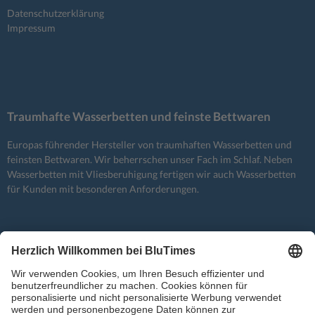
Datenschutzerklärung
Impressum
Traumhafte Wasserbetten und feinste Bettwaren
Europas führender Hersteller von traumhaften Wasserbetten und
feinsten Bettwaren. Wir beherrschen unser Fach im Schlaf. Neben
Wasserbetten mit Vliesberuhigung fertigen wir auch Wasserbetten
für Kunden mit besonderen Anforderungen.
BluCloud | Schlagwörter
Allergien
Entspannung
atmung
Bauchlage
bezug
Decke
einschlaftipps