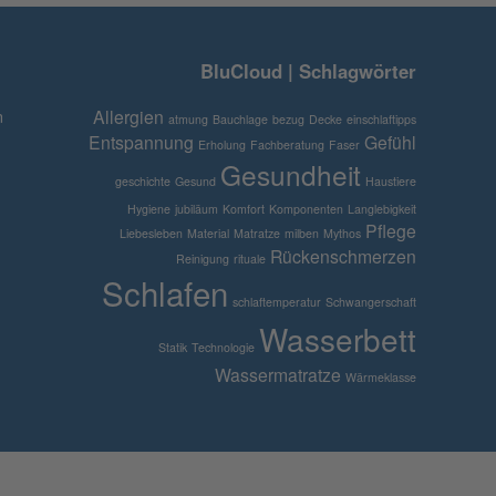
BluCloud | Schlagwörter
n
Allergien
atmung
Bauchlage
bezug
Decke
einschlaftipps
Entspannung
Gefühl
Erholung
Fachberatung
Faser
Gesundheit
geschichte
Gesund
Haustiere
Hygiene
jubiläum
Komfort
Komponenten
Langlebigkeit
Pflege
Liebesleben
Material
Matratze
milben
Mythos
Rückenschmerzen
Reinigung
rituale
Schlafen
schlaftemperatur
Schwangerschaft
Wasserbett
Statik
Technologie
Wassermatratze
Wärmeklasse