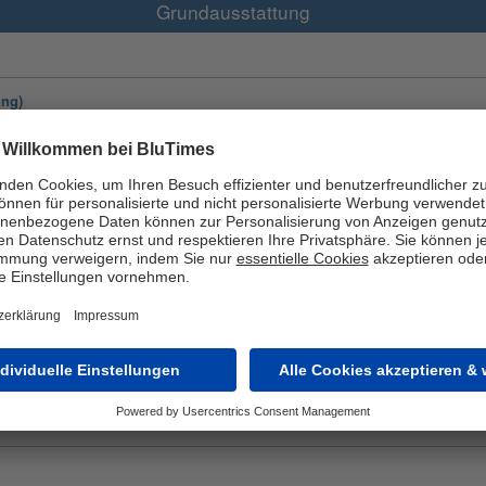
Grundausstattung
ung)