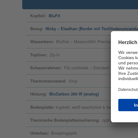
Kopfteil:
BluFit
Bezug:
Nicky – Elasthan (Border mit Textillederumrand
Wasserkern:
BluStar – Mesamoll2® Premiumqualität
Topliner:
Zip-In
Schaumrahmen:
Filz umkleidet – Standard
Thermotrennwand:
Vinyl
Heizung:
BluCarbon 200 W (analog)
Bodenplatte:
4-geteilt, weiß beschichtet & bekantet
Thermische Bodenplattenisolierung:
optional
Unterbau:
Boxspringoptik