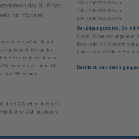
160 x 200/210/220 cm
nnzeichnen das BluRelax
180 x 200/210/220 cm
eint mit höchster
200 x 200/210/220 cm
Beruhigungsstufen: So indivi
Gleich, ob Sie den angenehm w
berzeugt durch Qualität und
lieben oder die erheblich red
t das durchdachte Design des
bevorzugen, BluTimes Betten we
tes Sie sich entscheiden und
 Wassermatratze liegen, ist
Details zu den Beruhigungss
nd Ihren Wünschen
nach Ihren Wünschen, indem Sie
rstoffe Ihrer Wahl ausstatten.