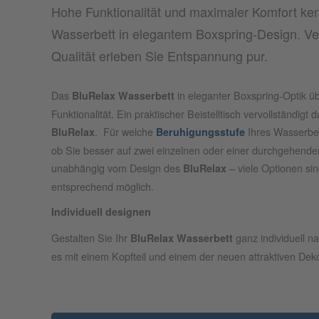
Hohe Funktionalität und maximaler Komfort ke
Wasserbett in elegantem Boxspring-Design. Ver
Qualität erleben Sie Entspannung pur.
Das
in eleganter Boxspring-Optik ü
BluRelax Wasserbett
Funktionalität. Ein praktischer Beistelltisch vervollständig
. Für welche
Ihres Wasserbet
BluRelax
Beruhigungsstufe
ob Sie besser auf zwei einzelnen oder einer durchgehenden
unabhängig vom Design des
– viele Optionen si
BluRelax
entsprechend möglich.
Individuell designen
Gestalten Sie Ihr
ganz individuell 
BluRelax
Wasserbett
es mit einem Kopfteil und einem der neuen attraktiven Deko