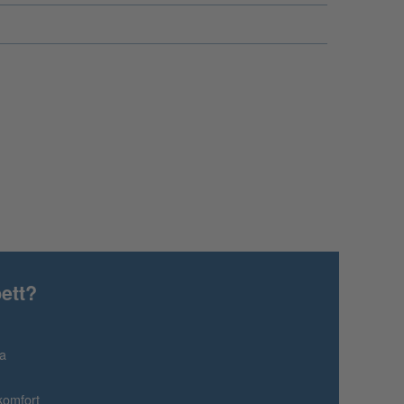
ett?
ma
komfort