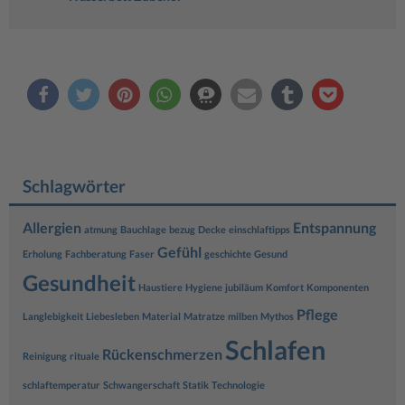
Schlagwörter
Allergien
Entspannung
atmung
Bauchlage
bezug
Decke
einschlaftipps
Gefühl
Erholung
Fachberatung
Faser
geschichte
Gesund
Gesundheit
Haustiere
Hygiene
jubiläum
Komfort
Komponenten
Pflege
Langlebigkeit
Liebesleben
Material
Matratze
milben
Mythos
Schlafen
Rückenschmerzen
Reinigung
rituale
schlaftemperatur
Schwangerschaft
Statik
Technologie