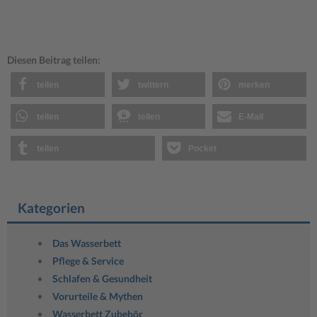
Diesen Beitrag teilen:
teilen
twittern
merken
teilen
teilen
E-Mail
teilen
Pocket
Kategorien
Das Wasserbett
Pflege & Service
Schlafen & Gesundheit
Vorurteile & Mythen
Wasserbett Zubehör