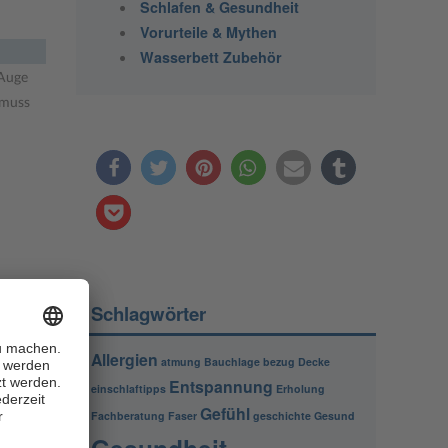
Schlafen & Gesundheit
Vorurteile & Mythen
Wasserbett Zubehör
 Auge
 muss
Schlagwörter
Allergien
atmung
Bauchlage
bezug
Decke
Entspannung
einschlaftipps
Erholung
Gefühl
Fachberatung
Faser
geschichte
Gesund
Gesundheit