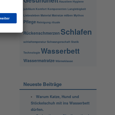
Haustiere
Hygiene
jubiläum
Komfort
Komponenten
Langlebigkeit
Liebesleben
Material
Matratze
milben
Mythos
Pflege
Reinigung
rituale
Schlafen
Rückenschmerzen
schlaftemperatur
Schwangerschaft
Statik
Wasserbett
Technologie
Wassermatratze
Wärmeklasse
Neueste Beiträge
Warum Katze, Hund und
Stöckelschuh mit ins Wasserbett
dürfen.