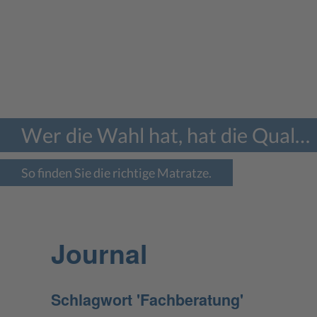
Wer die Wahl hat, hat die Qual…
So finden Sie die richtige Matratze.
Journal
Schlagwort 'Fachberatung'
Wenn diese 2 Faktoren pas