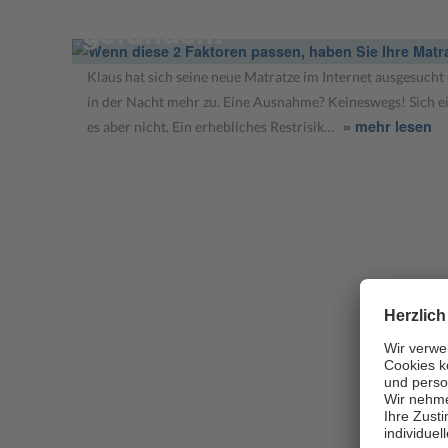
gefunden!
Klaus hat sich seine neue Matratze im Internet ausgesucht u
in der Nacht mehr zu. Eine Ausnahme? Keineswegs! Sich ei
» mehr lesen
es aber nicht. Ein erhebliches Restrisik…