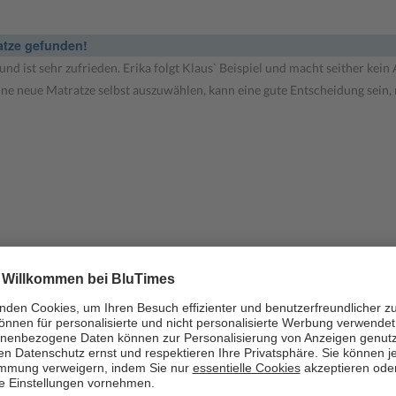
nd ist sehr zufrieden. Erika folgt Klaus` Beispiel und macht seither kein
ne neue Matratze selbst auszuwählen, kann eine gute Entscheidung sein,